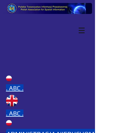
.
ABC .
.
ABC .