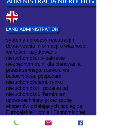
ADMINISTRACJA NIERUCHOMOŚCIAMI
LAND ADMINISTRATION
systemy i procesy rejestracji i
dostarczania informacji o własności,
wartości i użytkowaniu
nieruchomości w zakresie
niezbędnym m.in. dla planowania
przestrzennego, rozwoju wsi,
budownictwa, gospodarki
nieruchomościami, rynku
nieruchomości i podatku od
nieruchomości. Termin ten,
upowszechniony przez grupę
ekspertów działających pod egidą
Europejskiej Komisji Ekonomicznej
ONZ w latach
1993-1996
, wiąże się
bezpośrednio z pojęciami katastru
wielozadaniowego oraz systemu