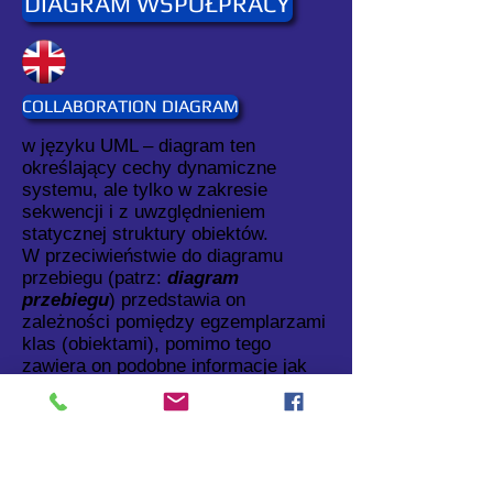
DIAGRAM WSPÓŁPRACY
COLLABORATION DIAGRAM
w języku UML – diagram ten
określający cechy dynamiczne
systemu, ale tylko w zakresie
sekwencji i z uwzględnieniem
statycznej struktury obiektów.
W przeciwieństwie do diagramu
przebiegu (patrz:
diagram
przebiegu
) przedstawia on
zależności pomiędzy egzemplarzami
klas (obiektami), pomimo tego
zawiera on podobne informacje jak
diagramy przebiegu, jednak
przedstawione w inny sposób.
Synonim: diagram kolaboracji