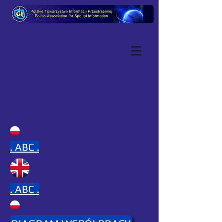
.
ABC .
.
ABC .