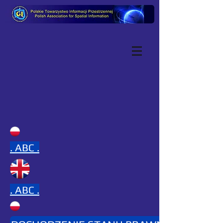
.
ABC .
.
ABC .