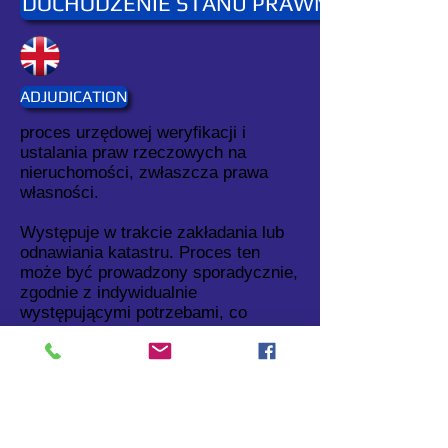
DOCHODZENIE STANU PRAWNEGO
ADJUDICATION
proces urzędowej weryfikacji i
ustalania praw rzeczowych na
nieruchomości, zwłaszcza prawa
własności.
Występuje w trakcie zakładania lub
odnawiania katastru. Proces ten
może być prowadzony sporadycznie,
zgodnie z indywidualnie
występującymi potrzebami, co
zachodzi w przypadku polskich ksiąg
wieczystych, lub systematycznie, w
ustalonej kolejności, obszar po
obszarze.