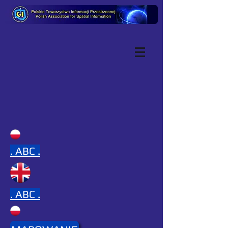
.
ABC .
.
ABC .