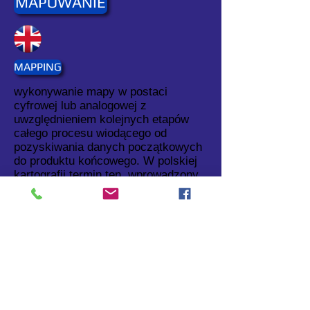
MAPOWANIE
MAPPING
wykonywanie mapy w postaci
cyfrowej lub analogowej z
uwzględnieniem kolejnych etapów
całego procesu wiodącego od
pozyskiwania danych początkowych
do produktu końcowego. W polskiej
kartografii termin ten, wprowadzony
przez prof. L. Ratajskiego już w roku
1977, nie jest szeroko stosowany.