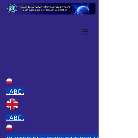
.
ABC .
.
ABC .