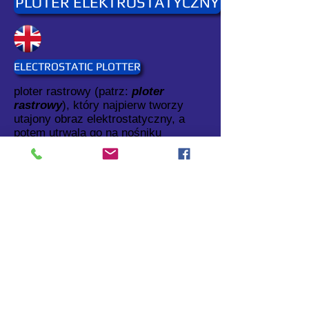
PLOTER ELEKTROSTATYCZNY
ELECTROSTATIC PLOTTER
ploter rastrowy (patrz:
ploter
rastrowy
), który najpierw tworzy
utajony obraz elektrostatyczny, a
potem utrwala go na nośniku
papierowym.