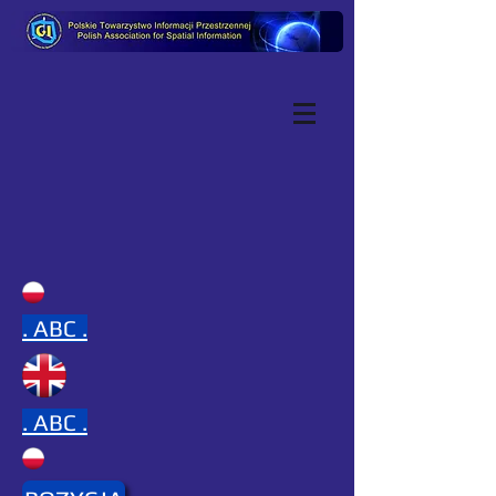
.
ABC .
.
ABC .