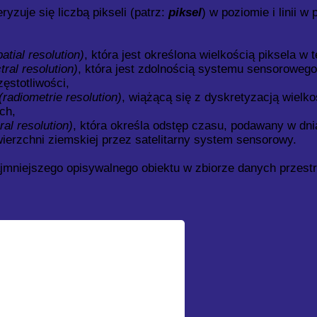
yzuje się liczbą pikseli (patrz:
piksel
) w poziomie i linii w 
patial resolution)
, która jest określona wielkością piksela w
tral resolution)
, która jest zdolnością systemu sensorowego
ęstotliwości,
(radiometrie resolution)
, wiążącą się z dyskretyzacją wiel
ch,
al resolution)
, która określa odstęp czasu, podawany w dn
ierzchni ziemskiej przez satelitarny system sensorowy.
ajmniejszego opisywalnego obiektu w zbiorze danych przest