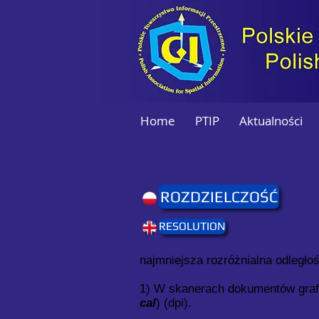
Home
PTIP
Aktualności
ROZDZIELCZOŚĆ
RESOLUTION
najmniejsza rozróżnialna odległoś
1) W skanerach dokumentów grafic
cal
) (dpi).