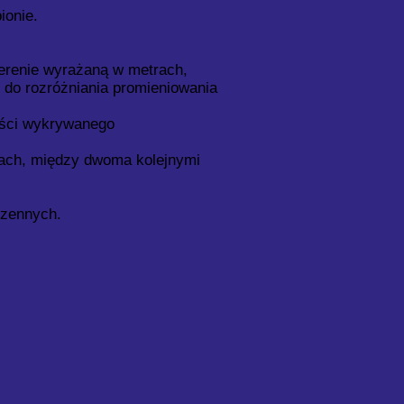
pionie.
 terenie wyrażaną w metrach,
 do rozróżniania promieniowania
kości wykrywanego
iach, między dwoma kolejnymi
rzennych.