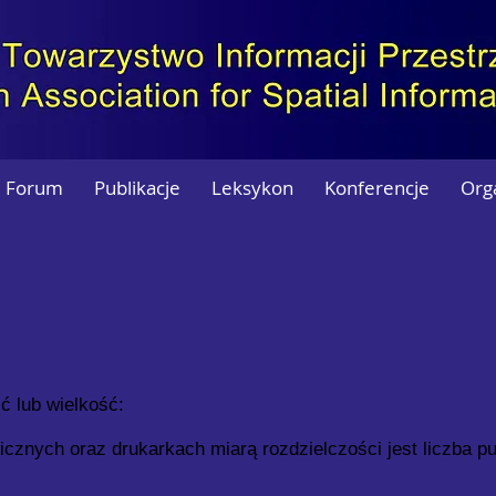
Forum
Publikacje
Leksykon
Konferencje
Org
ć lub wielkość:
znych oraz drukarkach miarą rozdzielczości jest liczba pu