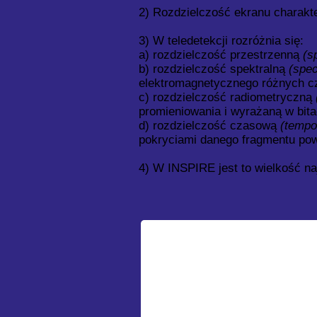
2) Rozdzielczość ekranu charakter
3) W teledetekcji rozróżnia się:
a) rozdzielczość przestrzenną
(s
b) rozdzielczość spektralną
(spec
elektromagnetycznego różnych cz
c) rozdzielczość radiometryczną
promieniowania i wyrażaną w bita
d) rozdzielczość czasową
(tempor
pokryciami danego fragmentu pow
4) W INSPIRE jest to wielkość n