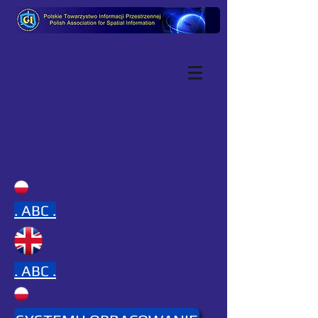
.
ABC .
.
ABC .