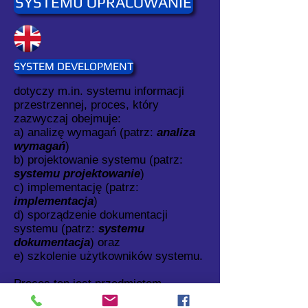
SYSTEMU OPRACOWANIE
SYSTEM DEVELOPMENT
dotyczy m.in. systemu informacji
przestrzennej, proces, który
zazwyczaj obejmuje:
a) analizę wymagań (patrz:
analiza
wymagań
)
b) projektowanie systemu (patrz:
systemu projektowanie
)
c) implementację (patrz:
implementacja
)
d) sporządzenie dokumentacji
systemu (patrz:
systemu
dokumentacja
) oraz
e) szkolenie użytkowników systemu.
Proces ten jest przedmiotem
czynności mających na celu