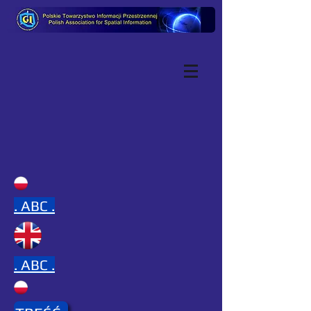
.
ABC .
.
ABC .