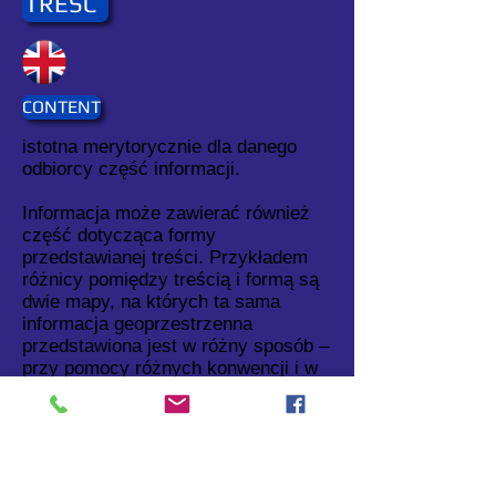
TREŚĆ
CONTENT
istotna merytorycznie dla danego
odbiorcy część informacji.
Informacja może zawierać również
część dotycząca formy
przedstawianej treści. Przykładem
różnicy pomiędzy treścią i formą są
dwie mapy, na których ta sama
informacja geoprzestrzenna
przedstawiona jest w różny sposób –
przy pomocy różnych konwencji i w
rezultacie różnych zbiorów symboli
kartograficznych.
Synonim: zawartość