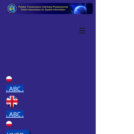
.
ABC .
.
ABC .