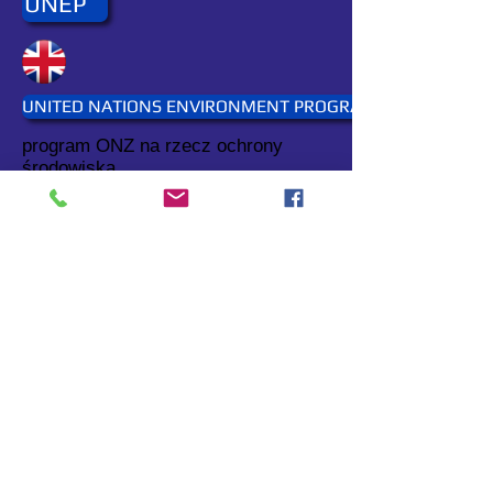
UNEP
UNITED NATIONS ENVIRONMENT PROGRAMME
program ONZ na rzecz ochrony
środowiska.
Webmaster:
ptip2017@yahoo.com