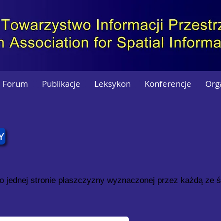
Forum
Publikacje
Leksykon
Konferencje
Org
Y
 po jednej stronie płaszczyzny wyznaczonej przez każdą ze ś