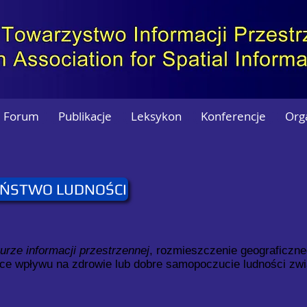
Forum
Publikacje
Leksykon
Konferencje
Org
EŃSTWO LUDNOŚCI
turze informacji przestrzennej
, rozmieszczenie geograficzne
ce wpływu na zdrowie lub dobre samopoczucie ludności zwi