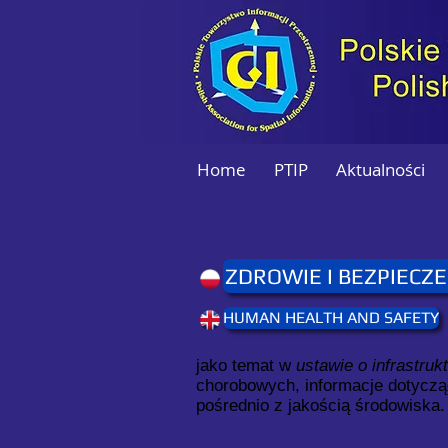
Home
PTIP
Aktualności
ZDROWIE I BEZPIECZ
HUMAN HEALTH AND SAFETY
jako temat w
ustawie o infrastruk
chorobowych, informacje dotyczą
pośrednio z jakością środowiska.