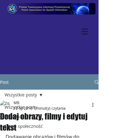
Post
Wszystkie posty
MB
Wszystkie posty
12 lip 2018
1 minut(y) czytania
Dodaj obrazy, filmy i edytuj
Początki
tekst
Twoja społeczność
Dodawanie obrazów i filmów do 